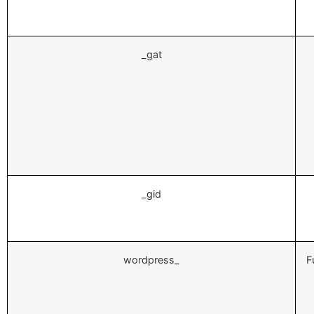
_gat
_gid
wordpress_
F