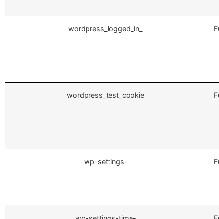
wordpress_logged_in_
F
wordpress_test_cookie
F
wp-settings-
F
wp-settings-time-
F