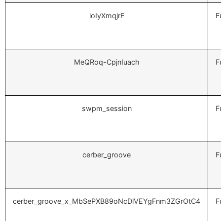
loIyXmqjrF
F
MeQRoq-CpjnIuach
F
swpm_session
F
cerber_groove
F
cerber_groove_x_MbSePXB89oNcDlVEYgFnm3ZGrOtC4
F