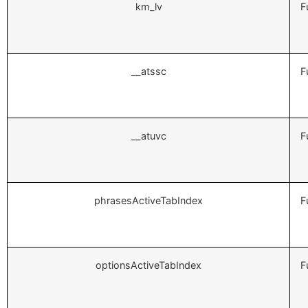
km_lv
F
__atssc
F
__atuvc
F
phrasesActiveTabIndex
F
optionsActiveTabIndex
F